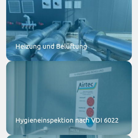
Airtec GmbH & Co. KG
Effiziente Heizungs- und Belüftungslösungen für
Gewerbe und Industrie.
Mehr dazu
Heizung und Belüftung
Airtec Service GmbH
Alle 2 bis 3 Jahre Pflicht – wir führen Ihre
Hygieneinspektion lückenlos durch und geben klare
Handlungsempfehlungen.
Mehr dazu
Hygieneinspektion nach VDI 6022