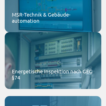
und optimieren wir MSR-Technik für eine effiziente
Gebäudesteuerung.
MSR-Technik & Gebäude-
Mehr dazu
automation
Airtec Service GmbH
Betreiberpflicht und Kostensenkung: Normgerechte
energetische Inspektion Ihrer Anlage deckt
Einsparpotenziale auf.
Energetische Inspektion nach GEG
Mehr dazu
§74