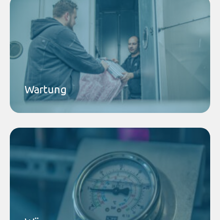
Airtec Service GmbH
Regelmäßige Wartung durch unser spezialisiertes
Team schützt Ihre Anlage, spart Energie und
vermeidet teure Ausfälle.
Mehr dazu
Wartung
Airtec Kältetechnik GmbH
Zukunftssichere Wärmetechnik: Unsere
Wärmepumpen kühlen im Sommer und heizen im
Winter – effizient und umweltfreundlich.
Mehr dazu