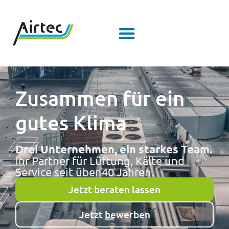
Inhalt
springen
Zusammen für ein
gutes
Klima
Drei Unternehmen, ein starkes Team.
Ihr Partner für Lüftung, Kälte und
Service seit über 40 Jahren.
Jetzt beraten lassen
Jetzt bewerben