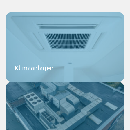
Airtec Kältetechnik GmbH
Ein gesundes Raumklima ist die Grundlage für
Wohlbefinden und Produktivität.
Mehr dazu
Klimaanlagen
Airtec GmbH & Co. KG
Neubau oder Sanierung? Wir entwickeln
Lüftungskonzepte, die Energieeffizienz und
Luftqualität optimal vereinen.