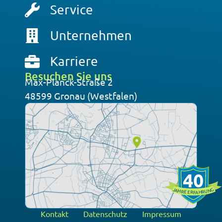
Service
Unternehmen
Karriere
Besuchen Sie uns
Max-Planck-Straße 2
48599 Gronau (Westfalen)
40
J
G
A
N
H
U
R
R
E
H
E
A
R
F
Kontakt
Datenschutz
Impressum