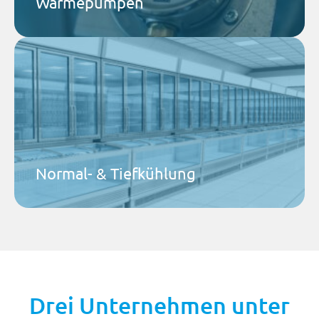
Wärmepumpen
Airtec Kältetechnik GmbH
Von der Kühltheke bis zur Industriekälte – wir liefern
maßgeschneiderte Kühllösungen für jeden Bedarf.
Mehr dazu
Normal- & Tiefkühlung
Drei Unternehmen unter