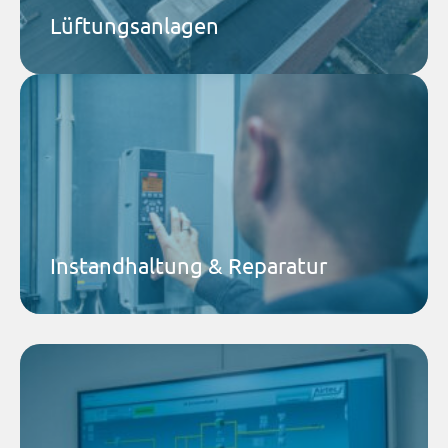
Mehr dazu
Lüftungsanlagen
Airtec Service GmbH
Wartung, Störungsbeseitigung, Instandsetzung – wir
halten Ihre Anlage am Laufen. Zuverlässig, schnell
und mit Originalteilen.
Mehr dazu
Instandhaltung & Reparatur
Airtec Service GmbH
Als zertifizierte Systempartner der DEOS AG planen